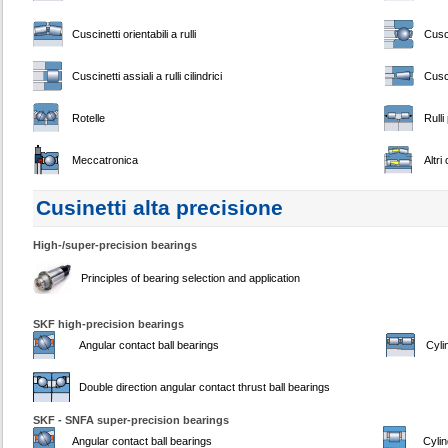
Cuscinetti orientabili a rulli
Cusci
Cuscinetti assiali a rulli cilindrici
Cusci
Rotelle
Rulli
Meccatronica
Altri
Cusinetti alta precisione
High-/super-precision bearings
Principles of bearing selection and application
SKF high-precision bearings
Angular contact ball bearings
Cyli
Double direction angular contact thrust ball bearings
SKF - SNFA super-precision bearings
Angular contact ball bearings
Cylin