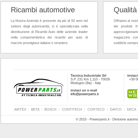
Ricambi automotive
Qualità
La Nostra Azienda è presente da più di 50 anni nel
Offriamo ai nostr
settore degli autoricambi, si è specializzata nella
dei prodotti f
distribuzione di Ricambi Auto delle aziende leader
approvvigioname
nella componentistica dei ricambi per auto di
magazzino con
marche prestigiose italiane e straniere.
soddisfa sempre l
Tecnica Industriale Srl
inviaci
S.P. 231 Km 1,110 - 70026
+39 0
Modugno (Ba) - Italy
inviaci un e-mail
info@powerparts.it
AIRTEX
|
BETA
|
BOSCH
|
CONTITECH
|
CORTECO
|
DAYCO
|
DECA
© 2015 - Powerparts.it - Divisione automot