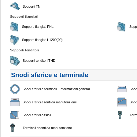
Sopporti TN
Sopporti flangiati
Sopporti flangiati FNL
Soppo
Sopporti flangiati I-1200(00)
Sopporti tenditori
Sopporti tenditori THD
Snodi sferice e terminale
Snodi sferici e terminali - Informazioni generali
Snodi
Snodi sferici esenti da manutenzione
Snodi
Snodi sferici assiali
Term
Terminali esenti da manutenzione