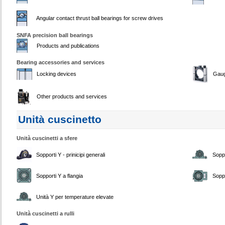
Angular contact thrust ball bearings for screw drives
SNFA precision ball bearings
Products and publications
Bearing accessories and services
Locking devices
Gau
Other products and services
Unità cuscinetto
Unità cuscinetti a sfere
Sopporti Y - prinicipi generali
Soppo
Sopporti Y a flangia
Soppo
Unità Y per temperature elevate
Unità cuscinetti a rulli