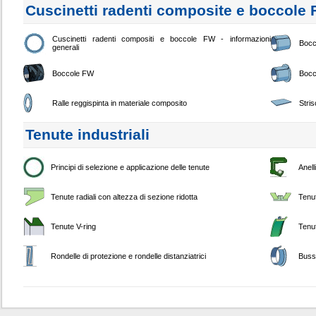
Cuscinetti radenti composite e boccole
Cuscinetti radenti compositi e boccole FW - informazioni
Bocc
generali
Boccole FW
Bocc
Ralle reggispinta in materiale composito
Stri
Tenute industriali
Principi di selezione e applicazione delle tenute
Anell
Tenute radiali con altezza di sezione ridotta
Tenu
Tenute V-ring
Tenut
Rondelle di protezione e rondelle distanziatrici
Buss