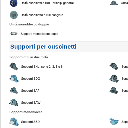
Unità cuscinetti a rulli - principi generali
Unità
Unità cuscinetto a rulli flangiate
Unità monoblocco doppie
Sopporti monoblocco doppi
Supporti per cuscinetti
Sopporti ritti, in due metà
Sopporti SNL, serie 2, 3, 5 e 6
Sopp
Sopporti SDG
Sopp
Sopporti SAF
Sopp
Sopporti SAW
Sopporti monoblocco
Sopporti SBD
Sopp