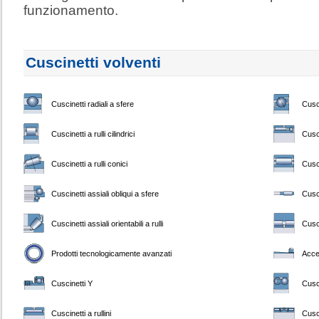
funzionamento.
Cuscinetti volventi
Cuscinetti radiali a sfere
Cusci
Cuscinetti a rulli cilindrici
Cusci
Cuscinetti a rulli conici
Cusci
Cuscinetti assiali obliqui a sfere
Cusci
Cuscinetti assiali orientabili a rulli
Cusci
Prodotti tecnologicamente avanzati
Acce
Cuscinetti Y
Cusci
Cuscinetti a rullini
Cusci