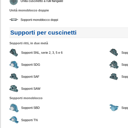
Unità cuscinetto a rulli flangiate
Unità monoblocco doppie
Sopporti monoblocco doppi
Supporti per cuscinetti
Sopporti ritti, in due metà
Sopporti SNL, serie 2, 3, 5 e 6
Sopp
Sopporti SDG
Sopp
Sopporti SAF
Sopp
Sopporti SAW
Sopporti monoblocco
Sopporti SBD
Sopp
Sopporti TN