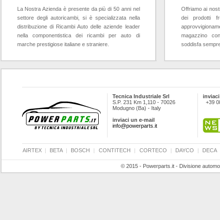
La Nostra Azienda è presente da più di 50 anni nel
Offriamo ai nostr
settore degli autoricambi, si è specializzata nella
dei prodotti f
distribuzione di Ricambi Auto delle aziende leader
approvvigioname
nella componentistica dei ricambi per auto di
magazzino con
marche prestigiose italiane e straniere.
soddisfa sempre l
Tecnica Industriale Srl
inviaci
S.P. 231 Km 1,110 - 70026
+39 0
Modugno (Ba) - Italy
inviaci un e-mail
info@powerparts.it
AIRTEX
|
BETA
|
BOSCH
|
CONTITECH
|
CORTECO
|
DAYCO
|
DECA
© 2015 - Powerparts.it - Divisione automot