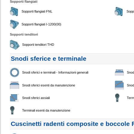
Sopporti flangiati
Sopporti flangiati FNL
Soppo
Sopporti flangiati I-1200(00)
Sopporti tenditori
Sopporti tenditori THD
Snodi sferice e terminale
Snodi sferici e terminali - Informazioni generali
Snodi
Snodi sferici esenti da manutenzione
Snodi
Snodi sferici assiali
Term
Terminali esenti da manutenzione
Cuscinetti radenti composite e boccole