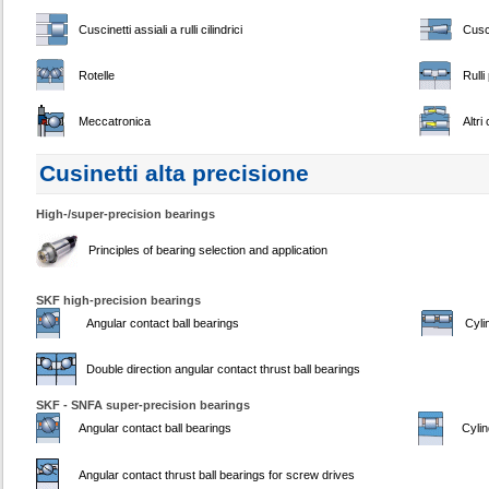
Cuscinetti assiali a rulli cilindrici
Cusci
Rotelle
Rulli
Meccatronica
Altri
Cusinetti alta precisione
High-/super-precision bearings
Principles of bearing selection and application
SKF high-precision bearings
Angular contact ball bearings
Cyli
Double direction angular contact thrust ball bearings
SKF - SNFA super-precision bearings
Angular contact ball bearings
Cylin
Angular contact thrust ball bearings for screw drives