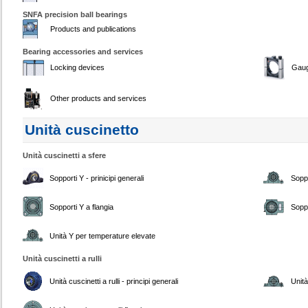
SNFA precision ball bearings
Products and publications
Bearing accessories and services
Locking devices
Gau
Other products and services
Unità cuscinetto
Unità cuscinetti a sfere
Sopporti Y - prinicipi generali
Soppo
Sopporti Y a flangia
Soppo
Unità Y per temperature elevate
Unità cuscinetti a rulli
Unità cuscinetti a rulli - principi generali
Unità