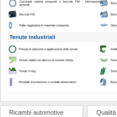
Cuscinetti radenti compositi e boccole FW - informazioni
Bocc
generali
Boccole FW
Bocc
Ralle reggispinta in materiale composito
Stri
Tenute industriali
Principi di selezione e applicazione delle tenute
Anell
Tenute radiali con altezza di sezione ridotta
Tenu
Tenute V-ring
Tenut
Rondelle di protezione e rondelle distanziatrici
Buss
Ricambi automotive
Qualità