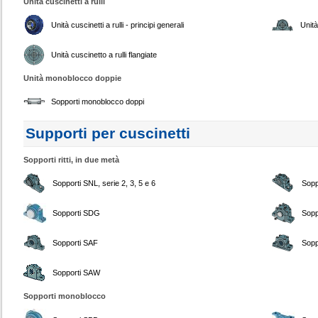
Unità cuscinetti a rulli
Unità cuscinetti a rulli - principi generali
Unità
Unità cuscinetto a rulli flangiate
Unità monoblocco doppie
Sopporti monoblocco doppi
Supporti per cuscinetti
Sopporti ritti, in due metà
Sopporti SNL, serie 2, 3, 5 e 6
Sopp
Sopporti SDG
Sopp
Sopporti SAF
Sopp
Sopporti SAW
Sopporti monoblocco