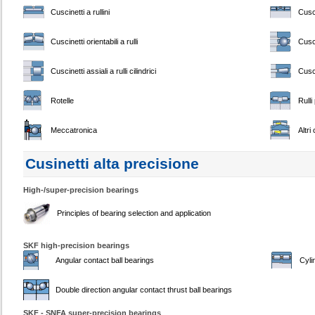
Cuscinetti a rullini
Cusci
Cuscinetti orientabili a rulli
Cusci
Cuscinetti assiali a rulli cilindrici
Cusci
Rotelle
Rulli
Meccatronica
Altri
Cusinetti alta precisione
High-/super-precision bearings
Principles of bearing selection and application
SKF high-precision bearings
Angular contact ball bearings
Cyli
Double direction angular contact thrust ball bearings
SKF - SNFA super-precision bearings