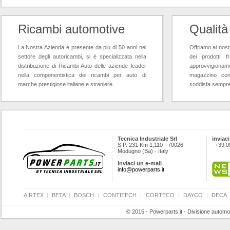
Ricambi automotive
Qualità
La Nostra Azienda è presente da più di 50 anni nel
Offriamo ai nostr
settore degli autoricambi, si è specializzata nella
dei prodotti f
distribuzione di Ricambi Auto delle aziende leader
approvvigioname
nella componentistica dei ricambi per auto di
magazzino con
marche prestigiose italiane e straniere.
soddisfa sempre l
Tecnica Industriale Srl
inviaci
S.P. 231 Km 1,110 - 70026
+39 0
Modugno (Ba) - Italy
inviaci un e-mail
info@powerparts.it
AIRTEX
|
BETA
|
BOSCH
|
CONTITECH
|
CORTECO
|
DAYCO
|
DECA
© 2015 - Powerparts.it - Divisione automot