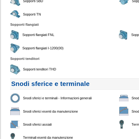
Sopporti SBD
Sopp
Sopporti TN
Sopporti flangiati
Sopporti flangiati FNL
Soppo
Sopporti flangiati I-1200(00)
Sopporti tenditori
Sopporti tenditori THD
Snodi sferice e terminale
Snodi sferici e terminali - Informazioni generali
Snodi
Snodi sferici esenti da manutenzione
Snodi
Snodi sferici assiali
Term
Terminali esenti da manutenzione