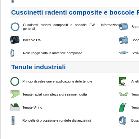
Cuscinetti radenti composite e boccole
Cuscinetti radenti compositi e boccole FW - informazioni
Bocc
generali
Boccole FW
Bocc
Ralle reggispinta in materiale composito
Stri
Tenute industriali
Principi di selezione e applicazione delle tenute
Anell
Tenute radiali con altezza di sezione ridotta
Tenu
Tenute V-ring
Tenut
Rondelle di protezione e rondelle distanziatrici
Buss