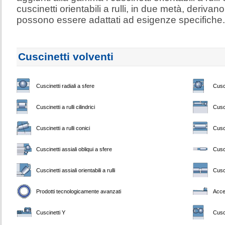
cuscinetti orientabili a rulli, in due metà, derivano
possono essere adattati ad esigenze specifiche.
Cuscinetti volventi
Cuscinetti radiali a sfere
Cusci
Cuscinetti a rulli cilindrici
Cusci
Cuscinetti a rulli conici
Cusci
Cuscinetti assiali obliqui a sfere
Cusci
Cuscinetti assiali orientabili a rulli
Cusci
Prodotti tecnologicamente avanzati
Acce
Cuscinetti Y
Cusci