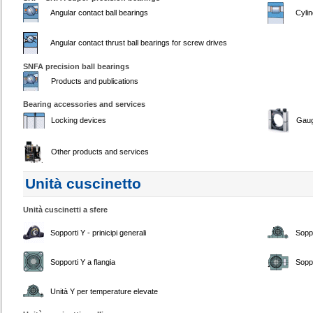
Angular contact ball bearings
Cylin
Angular contact thrust ball bearings for screw drives
SNFA precision ball bearings
Products and publications
Bearing accessories and services
Locking devices
Gau
Other products and services
Unità cuscinetto
Unità cuscinetti a sfere
Sopporti Y - prinicipi generali
Soppo
Sopporti Y a flangia
Soppo
Unità Y per temperature elevate