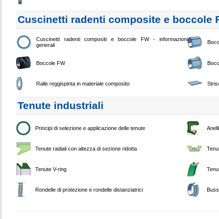
Cuscinetti radenti composite e boccole
Cuscinetti radenti compositi e boccole FW - informazioni
Bocc
generali
Boccole FW
Bocc
Ralle reggispinta in materiale composito
Stri
Tenute industriali
Principi di selezione e applicazione delle tenute
Anell
Tenute radiali con altezza di sezione ridotta
Tenu
Tenute V-ring
Tenut
Rondelle di protezione e rondelle distanziatrici
Buss