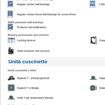
Angular contact ball bearings
Cylin
Angular contact thrust ball bearings for screw drives
SNFA precision ball bearings
Products and publications
Bearing accessories and services
Locking devices
Gau
Other products and services
Unità cuscinetto
Unità cuscinetti a sfere
Sopporti Y - prinicipi generali
Soppo
Sopporti Y a flangia
Soppo
Unità Y per temperature elevate