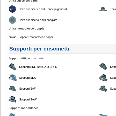
Unità cuscinetti a rulli
Unità cuscinetti a rulli - principi generali
Unità
Unità cuscinetto a rulli flangiate
Unità monoblocco doppie
Sopporti monoblocco doppi
Supporti per cuscinetti
Sopporti ritti, in due metà
Sopporti SNL, serie 2, 3, 5 e 6
Sopp
Sopporti SDG
Sopp
Sopporti SAF
Sopp
Sopporti SAW
Sopporti monoblocco