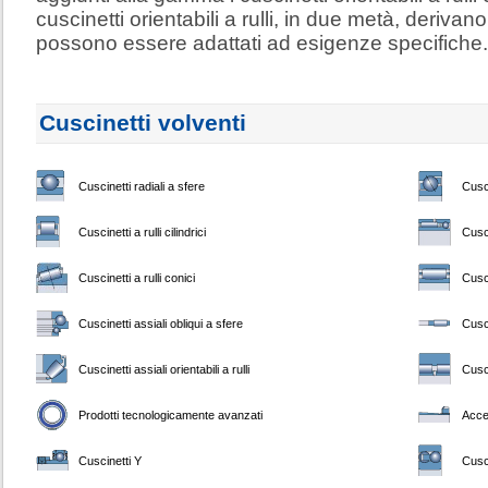
cuscinetti orientabili a rulli, in due metà, derivano
possono essere adattati ad esigenze specifiche.
Cuscinetti volventi
Cuscinetti radiali a sfere
Cusci
Cuscinetti a rulli cilindrici
Cusci
Cuscinetti a rulli conici
Cusci
Cuscinetti assiali obliqui a sfere
Cusci
Cuscinetti assiali orientabili a rulli
Cusci
Prodotti tecnologicamente avanzati
Acce
Cuscinetti Y
Cusci