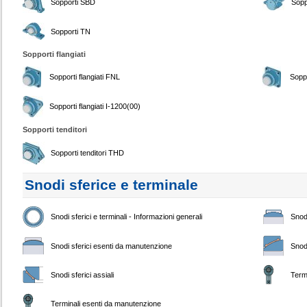
Sopporti SBD
Sopp
Sopporti TN
Sopporti flangiati
Sopporti flangiati FNL
Soppo
Sopporti flangiati I-1200(00)
Sopporti tenditori
Sopporti tenditori THD
Snodi sferice e terminale
Snodi sferici e terminali - Informazioni generali
Snodi
Snodi sferici esenti da manutenzione
Snodi
Snodi sferici assiali
Term
Terminali esenti da manutenzione