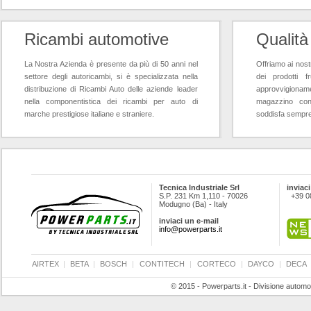
Ricambi automotive
Qualità
La Nostra Azienda è presente da più di 50 anni nel
Offriamo ai nostr
settore degli autoricambi, si è specializzata nella
dei prodotti f
distribuzione di Ricambi Auto delle aziende leader
approvvigioname
nella componentistica dei ricambi per auto di
magazzino con
marche prestigiose italiane e straniere.
soddisfa sempre l
Tecnica Industriale Srl
inviaci
S.P. 231 Km 1,110 - 70026
+39 0
Modugno (Ba) - Italy
inviaci un e-mail
info@powerparts.it
AIRTEX
|
BETA
|
BOSCH
|
CONTITECH
|
CORTECO
|
DAYCO
|
DECA
© 2015 - Powerparts.it - Divisione automot