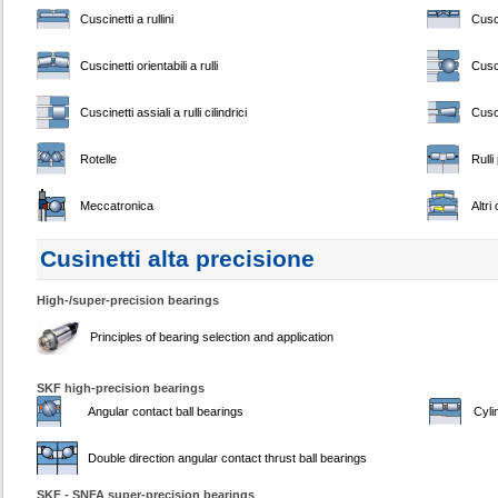
Cuscinetti a rullini
Cusci
Cuscinetti orientabili a rulli
Cusci
Cuscinetti assiali a rulli cilindrici
Cusci
Rotelle
Rulli
Meccatronica
Altri
Cusinetti alta precisione
High-/super-precision bearings
Principles of bearing selection and application
SKF high-precision bearings
Angular contact ball bearings
Cyli
Double direction angular contact thrust ball bearings
SKF - SNFA super-precision bearings