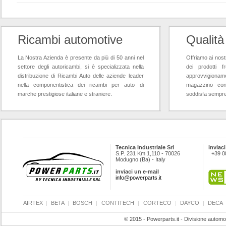
Ricambi automotive
Qualità
La Nostra Azienda è presente da più di 50 anni nel
Offriamo ai nostr
settore degli autoricambi, si è specializzata nella
dei prodotti f
distribuzione di Ricambi Auto delle aziende leader
approvvigioname
nella componentistica dei ricambi per auto di
magazzino con
marche prestigiose italiane e straniere.
soddisfa sempre l
Tecnica Industriale Srl
inviaci
S.P. 231 Km 1,110 - 70026
+39 0
Modugno (Ba) - Italy
inviaci un e-mail
info@powerparts.it
AIRTEX
|
BETA
|
BOSCH
|
CONTITECH
|
CORTECO
|
DAYCO
|
DECA
© 2015 - Powerparts.it - Divisione automot