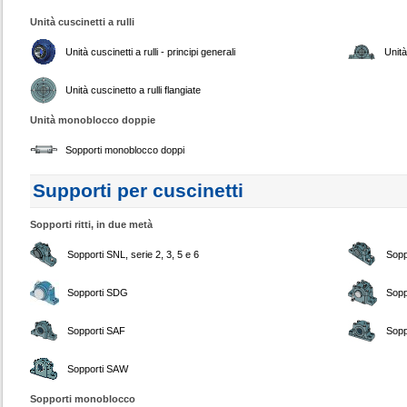
Unità cuscinetti a rulli
Unità cuscinetti a rulli - principi generali
Unità
Unità cuscinetto a rulli flangiate
Unità monoblocco doppie
Sopporti monoblocco doppi
Supporti per cuscinetti
Sopporti ritti, in due metà
Sopporti SNL, serie 2, 3, 5 e 6
Sopp
Sopporti SDG
Sopp
Sopporti SAF
Sopp
Sopporti SAW
Sopporti monoblocco