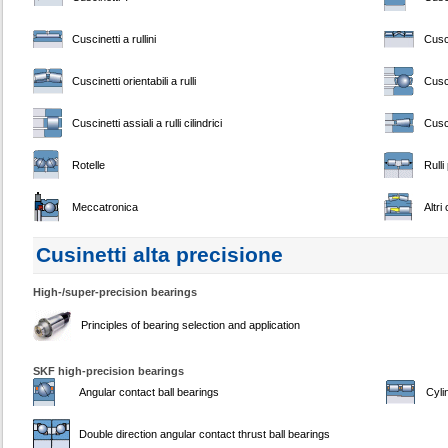
Cuscinetti a rullini
Cusci
Cuscinetti orientabili a rulli
Cusci
Cuscinetti assiali a rulli cilindrici
Cusci
Rotelle
Rulli
Meccatronica
Altri
Cusinetti alta precisione
High-/super-precision bearings
Principles of bearing selection and application
SKF high-precision bearings
Angular contact ball bearings
Cyli
Double direction angular contact thrust ball bearings