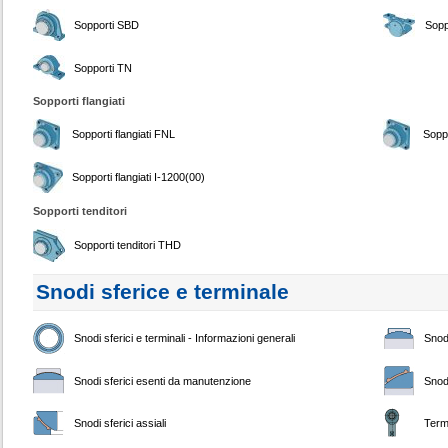
Sopporti SBD
Sopp
Sopporti TN
Sopporti flangiati
Sopporti flangiati FNL
Soppo
Sopporti flangiati I-1200(00)
Sopporti tenditori
Sopporti tenditori THD
Snodi sferice e terminale
Snodi sferici e terminali - Informazioni generali
Snodi
Snodi sferici esenti da manutenzione
Snodi
Snodi sferici assiali
Term