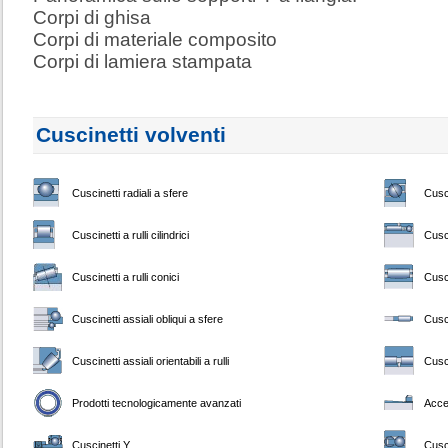
Corpi di ghisa
Corpi di materiale composito
Corpi di lamiera stampata
Cuscinetti volventi
Cuscinetti radiali a sfere
Cusci
Cuscinetti a rulli cilindrici
Cusci
Cuscinetti a rulli conici
Cusci
Cuscinetti assiali obliqui a sfere
Cusci
Cuscinetti assiali orientabili a rulli
Cusci
Prodotti tecnologicamente avanzati
Acce
Cuscinetti Y
Cusci