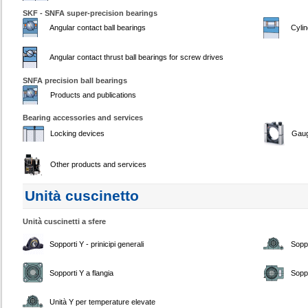
SKF - SNFA super-precision bearings
Angular contact ball bearings
Cylin
Angular contact thrust ball bearings for screw drives
SNFA precision ball bearings
Products and publications
Bearing accessories and services
Locking devices
Gau
Other products and services
Unità cuscinetto
Unità cuscinetti a sfere
Sopporti Y - prinicipi generali
Soppo
Sopporti Y a flangia
Soppo
Unità Y per temperature elevate