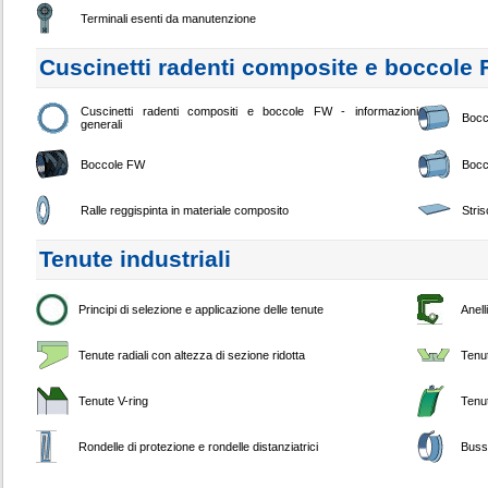
Terminali esenti da manutenzione
Cuscinetti radenti composite e boccole
Cuscinetti radenti compositi e boccole FW - informazioni
Bocc
generali
Boccole FW
Bocc
Ralle reggispinta in materiale composito
Stri
Tenute industriali
Principi di selezione e applicazione delle tenute
Anell
Tenute radiali con altezza di sezione ridotta
Tenu
Tenute V-ring
Tenut
Rondelle di protezione e rondelle distanziatrici
Buss