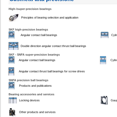
High-/super-precision bearings
Principles of bearing selection and application
SKF high-precision bearings
Angular contact ball bearings
Cyli
Double direction angular contact thrust ball bearings
SKF - SNFA super-precision bearings
Angular contact ball bearings
Cylin
Angular contact thrust ball bearings for screw drives
SNFA precision ball bearings
Products and publications
Bearing accessories and services
Locking devices
Gau
Other products and services