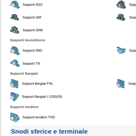
Sopporti SDG
Sopp
Sopporti SAF
Sopp
Sopporti SAW
Sopporti monoblocco
Sopporti SBD
Sopp
Sopporti TN
Sopporti flangiati
Sopporti flangiati FNL
Soppo
Sopporti flangiati I-1200(00)
Sopporti tenditori
Sopporti tenditori THD
Snodi sferice e terminale