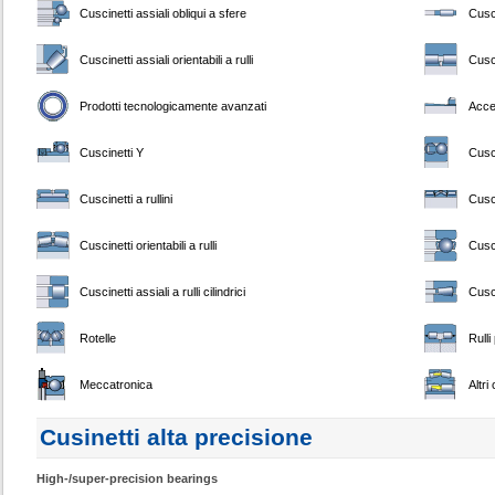
Cuscinetti assiali obliqui a sfere
Cusci
Cuscinetti assiali orientabili a rulli
Cusci
Prodotti tecnologicamente avanzati
Acce
Cuscinetti Y
Cusci
Cuscinetti a rullini
Cusci
Cuscinetti orientabili a rulli
Cusci
Cuscinetti assiali a rulli cilindrici
Cusci
Rotelle
Rulli
Meccatronica
Altri
Cusinetti alta precisione
High-/super-precision bearings