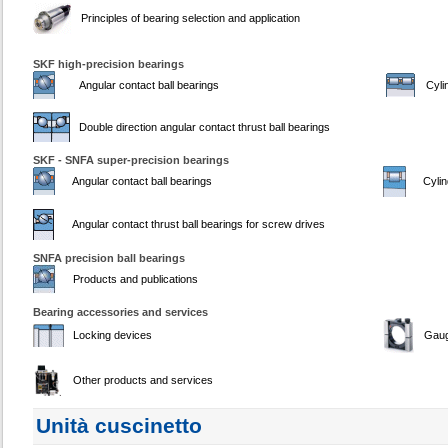
Principles of bearing selection and application
SKF high-precision bearings
Angular contact ball bearings
Cyli
Double direction angular contact thrust ball bearings
SKF - SNFA super-precision bearings
Angular contact ball bearings
Cylin
Angular contact thrust ball bearings for screw drives
SNFA precision ball bearings
Products and publications
Bearing accessories and services
Locking devices
Gau
Other products and services
Unità cuscinetto