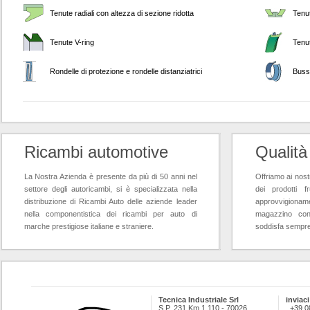
Tenute radiali con altezza di sezione ridotta
Tenu
Tenute V-ring
Tenut
Rondelle di protezione e rondelle distanziatrici
Buss
Ricambi automotive
Qualità
La Nostra Azienda è presente da più di 50 anni nel
Offriamo ai nostr
settore degli autoricambi, si è specializzata nella
dei prodotti f
distribuzione di Ricambi Auto delle aziende leader
approvvigioname
nella componentistica dei ricambi per auto di
magazzino con
marche prestigiose italiane e straniere.
soddisfa sempre l
Tecnica Industriale Srl
inviaci
S.P. 231 Km 1,110 - 70026
+39 0