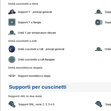
Unità cuscinetti a sfere
Sopporti Y - prinicipi generali
Soppo
Sopporti Y a flangia
Soppo
Unità Y per temperature elevate
Unità cuscinetti a rulli
Unità cuscinetti a rulli - principi generali
Unità
Unità cuscinetto a rulli flangiate
Unità monoblocco doppie
Sopporti monoblocco doppi
Supporti per cuscinetti
Sopporti ritti, in due metà
Sopporti SNL, serie 2, 3, 5 e 6
Sopp