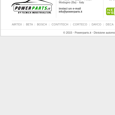
Modugno (Ba) - Italy
inviaci un e-mail
info@powerparts.it
AIRTEX
|
BETA
|
BOSCH
|
CONTITECH
|
CORTECO
|
DAYCO
|
DECA
© 2015 - Powerparts.it - Divisione automot