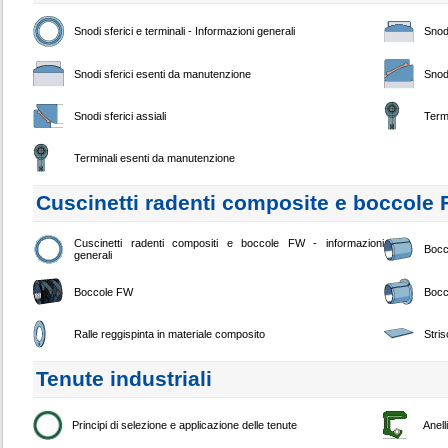
Snodi sferici e terminali - Informazioni generali
Snodi
Snodi sferici esenti da manutenzione
Snodi
Snodi sferici assiali
Term
Terminali esenti da manutenzione
Cuscinetti radenti composite e boccole
Cuscinetti radenti compositi e boccole FW - informazioni
Bocc
generali
Boccole FW
Bocc
Ralle reggispinta in materiale composito
Stri
Tenute industriali
Principi di selezione e applicazione delle tenute
Anell