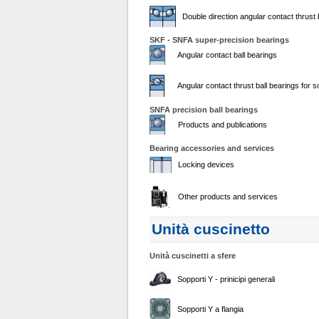
Double direction angular contact thrust 
SKF - SNFA super-precision bearings
Angular contact ball bearings
Angular contact thrust ball bearings for 
SNFA precision ball bearings
Products and publications
Bearing accessories and services
Locking devices
Other products and services
Unità cuscinetto
Unità cuscinetti a sfere
Sopporti Y - prinicipi generali
Sopporti Y a flangia