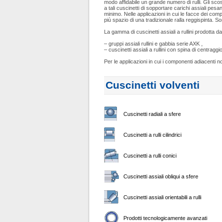
modo affidabile un grande numero di rulli. Gli scos
a tali cuscinetti di sopportare carichi assiali pesan
minimo. Nelle applicazioni in cui le facce dei com
più spazio di una tradizionale ralla reggispinta. S
La gamma di cuscinetti assiali a rullini prodotta 
– gruppi assiali rullini e gabbia serie AXK ,
– cuscinetti assiali a rullini con spina di centrag
Per le applicazioni in cui i componenti adiacenti 
Cuscinetti volventi
Cuscinetti radiali a sfere
Cuscinetti a rulli cilindrici
Cuscinetti a rulli conici
Cuscinetti assiali obliqui a sfere
Cuscinetti assiali orientabili a rulli
Prodotti tecnologicamente avanzati