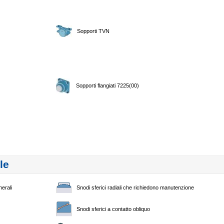
Sopporti TVN
Sopporti flangiati 7225(00)
le
nerali
Snodi sferici radiali che richiedono manutenzione
Snodi sferici a contatto obliquo