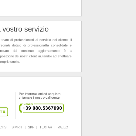
 vostro servizio
team di professionisti al servizio del cliente: il
rsonale dotato di professionalità consolidate e
imolato dal continuo aggiornamento è a
posizione dei nostri clienti aiutandoli ad effettuare
proprie scelte.
Per informazioni ed acquisto
chiamate il nostro call center
CHS
|
SIMRIT
|
SKF
|
TEXTAR
|
VALEO