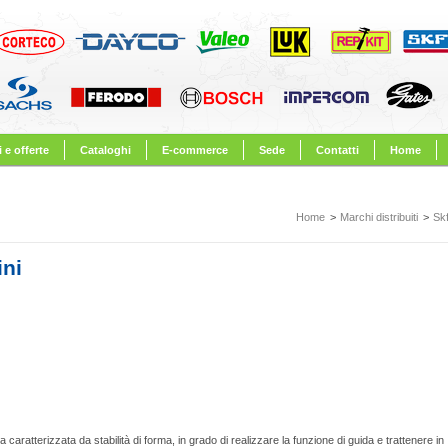
 e offerte
Cataloghi
E-commerce
Sede
Contatti
Home
Home
>
Marchi distribuiti
>
Sk
ini
bia caratterizzata da stabilità di forma, in grado di realizzare la funzione di guida e trattenere in