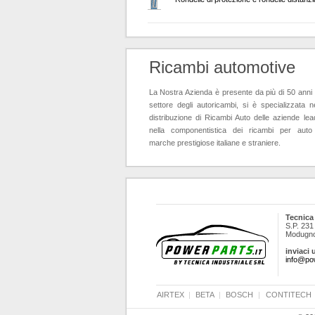
Ricambi automotive
La Nostra Azienda è presente da più di 50 anni 
settore degli autoricambi, si è specializzata ne
distribuzione di Ricambi Auto delle aziende lea
nella componentistica dei ricambi per auto
marche prestigiose italiane e straniere.
Tecnica 
S.P. 231
Modugno 
inviaci 
info@pow
AIRTEX
|
BETA
|
BOSCH
|
CONTITECH