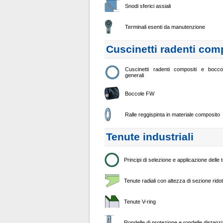
Snodi sferici assiali
Terminali esenti da manutenzione
Cuscinetti radenti com
Cuscinetti radenti compositi e bocc
generali
Boccole FW
Ralle reggispinta in materiale composito
Tenute industriali
Principi di selezione e applicazione delle 
Tenute radiali con altezza di sezione ridot
Tenute V-ring
Rondelle di protezione e rondelle distanzia