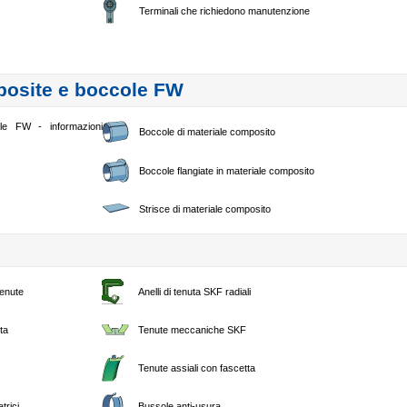
Terminali che richiedono manutenzione
posite e boccole FW
ole FW - informazioni
Boccole di materiale composito
Boccole flangiate in materiale composito
Strisce di materiale composito
tenute
Anelli di tenuta SKF radiali
ta
Tenute meccaniche SKF
Tenute assiali con fascetta
trici
Bussole anti-usura