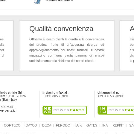
Qualità convenienza
A
nel
Offriamo ai nostri clienti la qualità e la convenienza
Un 
lla
dei prodotti frutto di un'accurata ricerca ed
pe
der
approvvigionamento dai nostri fornitori. Il nostro
st
 di
magazzino con una vasta gamma di articoli
dis
soddisfa sempre le richieste dei nostri clienti.
le 
Industriale Srl
inviaci un fax al
chiamaci al n.
 Km 1,110 - 70026
+39 0805367091
+39 080.5367090
(Ba) - Italy
un e-mail
erparts.it
|
CORTECO
|
DAYCO
|
DECA
|
FERODO
|
LUK
|
GATES
|
INA
|
REPKIT
|
SA