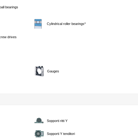
ball bearings
Cylindrical roller bearings*
screw drives
Gauges
Sopporti ritti Y
Sopporti Y tenditori