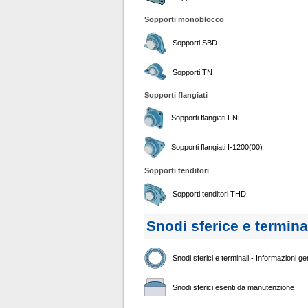
Sopporti monoblocco
Sopporti SBD
Sopporti TN
Sopporti flangiati
Sopporti flangiati FNL
Sopporti flangiati I-1200(00)
Sopporti tenditori
Sopporti tenditori THD
Snodi sferice e termina
Snodi sferici e terminali - Informazioni ge
Snodi sferici esenti da manutenzione