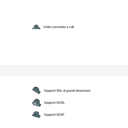
Unità cuscinetto a rulli
Sopporti SNL di grandi dimensioni
Sopporti SONL
Sopporti SDAF