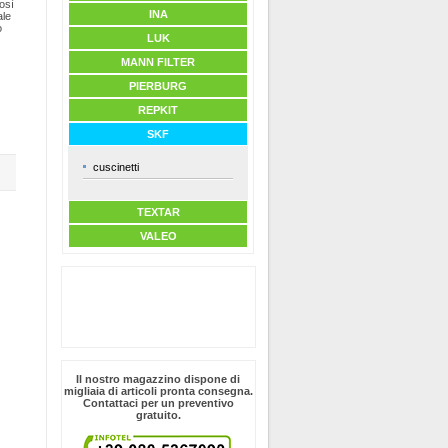
osì
INA
ale
o
LUK
MANN FILTER
PIERBURG
REPKIT
SKF
cuscinetti
TEXTAR
VALEO
Il nostro magazzino dispone di
migliaia di articoli pronta consegna.
Contattaci per un preventivo
gratuito.