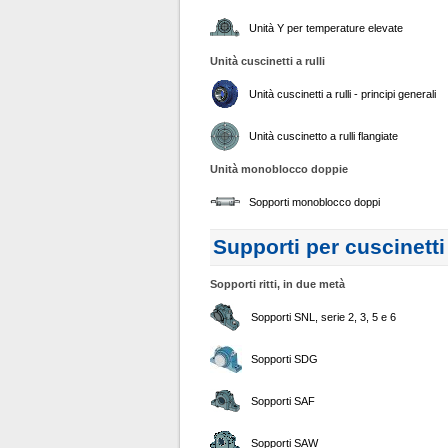
Unità Y per temperature elevate
Unità cuscinetti a rulli
Unità cuscinetti a rulli - principi generali
Unità cuscinetto a rulli flangiate
Unità monoblocco doppie
Sopporti monoblocco doppi
Supporti per cuscinetti
Sopporti ritti, in due metà
Sopporti SNL, serie 2, 3, 5 e 6
Sopporti SDG
Sopporti SAF
Sopporti SAW