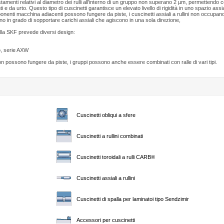
tamenti relativi al diametro dei rulli all'interno di un gruppo non superano 2 µm, permettendo c
ti e da urto. Questo tipo di cuscinetti garantisce un elevato livello di rigidità in uno spazio assi
ponenti macchina adiacenti possono fungere da piste, i cuscinetti assiali a rullini non occupan
ono in grado di sopportare carichi assiali che agiscono in una sola direzione,
dalla SKF prevede diversi design:
gio, serie AXW
non possono fungere da piste, i gruppi possono anche essere combinati con ralle di vari tipi.
Cuscinetti obliqui a sfere
Cuscinetti a rullini combinati
Cuscinetti toroidali a rulli CARB®
Cuscinetti assiali a rullini
Cuscinetti di spalla per laminatoi tipo Sendzimir
Accessori per cuscinetti