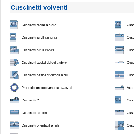
Cuscinetti volventi
Cuscinetti radiali a sfere
Cusci
Cuscinetti a rulli cilindrici
Cusci
Cuscinetti a rulli conici
Cusci
Cuscinetti assiali obliqui a sfere
Cusci
Cuscinetti assiali orientabili a rulli
Cusci
Prodotti tecnologicamente avanzati
Acce
Cuscinetti Y
Cusci
Cuscinetti a rullini
Cusci
Cuscinetti orientabili a rulli
Cusci