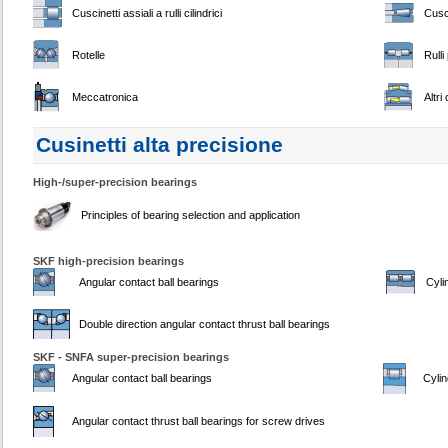
Cuscinetti assiali a rulli cilindrici
Cusci
Rotelle
Rulli
Meccatronica
Altri
Cusinetti alta precisione
High-/super-precision bearings
Principles of bearing selection and application
SKF high-precision bearings
Angular contact ball bearings
Cyli
Double direction angular contact thrust ball bearings
SKF - SNFA super-precision bearings
Angular contact ball bearings
Cylin
Angular contact thrust ball bearings for screw drives