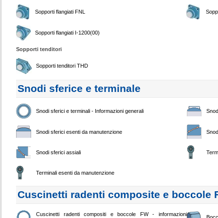
Sopporti flangiati FNL
Soppo
Sopporti flangiati I-1200(00)
Sopporti tenditori
Sopporti tenditori THD
Snodi sferice e terminale
Snodi sferici e terminali - Informazioni generali
Snodi
Snodi sferici esenti da manutenzione
Snodi
Snodi sferici assiali
Term
Terminali esenti da manutenzione
Cuscinetti radenti composite e boccole
Cuscinetti radenti compositi e boccole FW - informazioni
Bocc