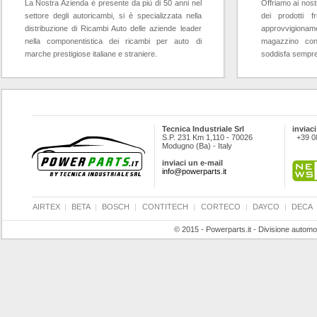
La Nostra Azienda è presente da più di 50 anni nel
Offriamo ai nostr
settore degli autoricambi, si è specializzata nella
dei prodotti f
distribuzione di Ricambi Auto delle aziende leader
approvvigioname
nella componentistica dei ricambi per auto di
magazzino con
marche prestigiose italiane e straniere.
soddisfa sempre l
Tecnica Industriale Srl
inviaci
S.P. 231 Km 1,110 - 70026
+39 0
Modugno (Ba) - Italy
inviaci un e-mail
info@powerparts.it
AIRTEX
|
BETA
|
BOSCH
|
CONTITECH
|
CORTECO
|
DAYCO
|
DECA
© 2015 - Powerparts.it - Divisione automot