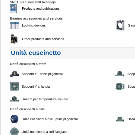
SNFA precision ball bearings
Products and publications
Bearing accessories and services
Locking devices
Gau
Other products and services
Unità cuscinetto
Unità cuscinetti a sfere
Sopporti Y - prinicipi generali
Soppo
Sopporti Y a flangia
Soppo
Unità Y per temperature elevate
Unità cuscinetti a rulli
Unità cuscinetti a rulli - principi generali
Unità
Unità cuscinetto a rulli flangiate