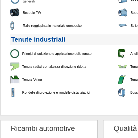
generali
Boccole FW
Bocc
Ralle reggispinta in materiale composito
Stri
Tenute industriali
Principi di selezione e applicazione delle tenute
Anell
Tenute radiali con altezza di sezione ridotta
Tenu
Tenute V-ring
Tenut
Rondelle di protezione e rondelle distanziatrici
Buss
Ricambi automotive
Qualità