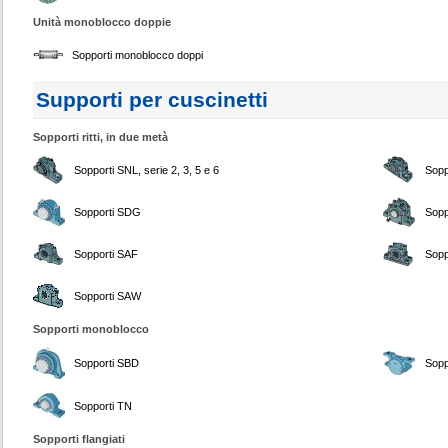
Unità monoblocco doppie
Sopporti monoblocco doppi
Supporti per cuscinetti
Sopporti ritti, in due metà
Sopporti SNL, serie 2, 3, 5 e 6
Sopp
Sopporti SDG
Sopp
Sopporti SAF
Sopp
Sopporti SAW
Sopporti monoblocco
Sopporti SBD
Sopp
Sopporti TN
Sopporti flangiati