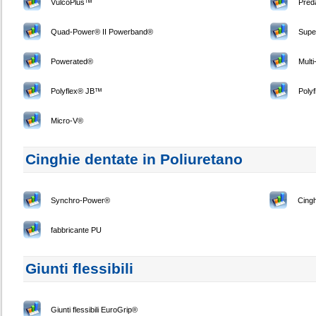
VulcoPlus™
Pred
Quad-Power® II Powerband®
Supe
Powerated®
Mult
Polyflex® JB™
Poly
Micro-V®
Cinghie dentate in Poliuretano
Synchro-Power®
Cingh
fabbricante PU
Giunti flessibili
Giunti flessibili EuroGrip®