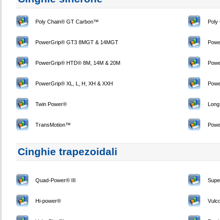
Poly Chain® GT Carbon™
Poly
PowerGrip® GT3 8MGT & 14MGT
Powe
PowerGrip® HTD® 8M, 14M & 20M
Powe
PowerGrip® XL, L, H, XH & XXH
Powe
Twin Power®
Long
TransMotion™
Pow
Cinghie trapezoidali
Quad-Power® III
Sup
Hi-power®
Vul