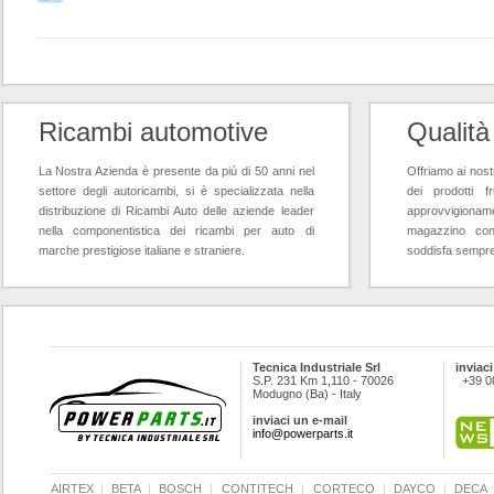
Ricambi automotive
Qualità
La Nostra Azienda è presente da più di 50 anni nel
Offriamo ai nostr
settore degli autoricambi, si è specializzata nella
dei prodotti f
distribuzione di Ricambi Auto delle aziende leader
approvvigioname
nella componentistica dei ricambi per auto di
magazzino con
marche prestigiose italiane e straniere.
soddisfa sempre l
Tecnica Industriale Srl
inviaci
S.P. 231 Km 1,110 - 70026
+39 0
Modugno (Ba) - Italy
inviaci un e-mail
info@powerparts.it
AIRTEX
|
BETA
|
BOSCH
|
CONTITECH
|
CORTECO
|
DAYCO
|
DECA