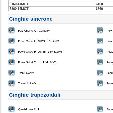
6160-14MGT
6160
6860-14MGT
6860
Cinghie sincrone
Poly Chain® GT Carbon™
Poly
PowerGrip® GT3 8MGT & 14MGT
Powe
PowerGrip® HTD® 8M, 14M & 20M
Powe
PowerGrip® XL, L, H, XH & XXH
Powe
Twin Power®
Long
TransMotion™
Pow
Cinghie trapezoidali
Quad-Power® III
Sup