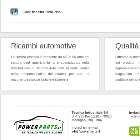
Giunti flessibili EuroGrip®
Ricambi automotive
Qualità
La Nostra Azienda è presente da più di 50 anni nel
Offriamo ai nostr
settore degli autoricambi, si è specializzata nella
dei prodotti f
distribuzione di Ricambi Auto delle aziende leader
approvvigioname
nella componentistica dei ricambi per auto di
magazzino con
marche prestigiose italiane e straniere.
soddisfa sempre l
Tecnica Industriale Srl
inviaci
S.P. 231 Km 1,110 - 70026
+39 0
Modugno (Ba) - Italy
inviaci un e-mail
info@powerparts.it