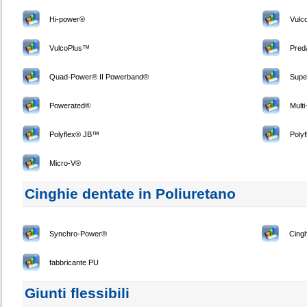
Hi-power®
Vul
VulcoPlus™
Pred
Quad-Power® II Powerband®
Supe
Powerated®
Mult
Polyflex® JB™
Poly
Micro-V®
Cinghie dentate in Poliuretano
Synchro-Power®
Cingh
fabbricante PU
Giunti flessibili