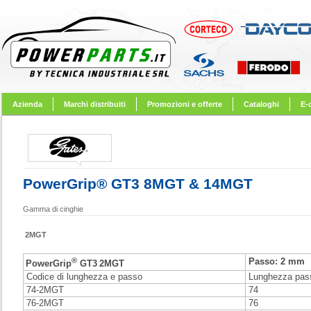
Azienda
Marchi distribuiti
Promozioni e offerte
Cataloghi
E-
PowerGrip® GT3 8MGT & 14MGT
Gamma di cinghie
2MGT
®
Passo: 2 mm
PowerGrip
GT3
2MGT
Codice di lunghezza e passo
Lunghezza pas
74-2MGT
74
76-2MGT
76