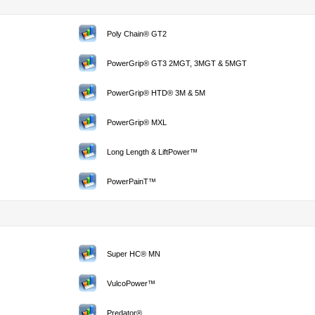
Poly Chain® GT2
PowerGrip® GT3 2MGT, 3MGT & 5MGT
PowerGrip® HTD® 3M & 5M
PowerGrip® MXL
Long Length & LiftPower™
PowerPainT™
Super HC® MN
VulcoPower™
Predator®