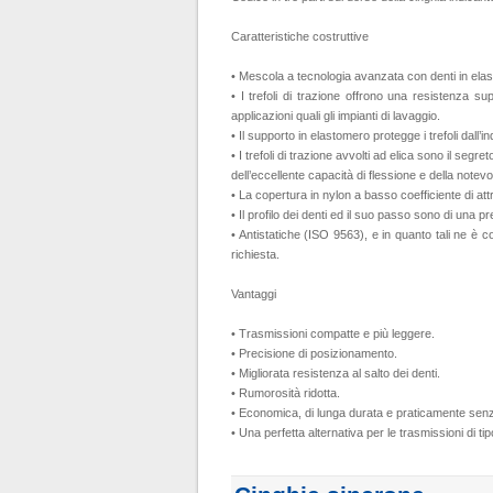
Caratteristiche costruttive
• Mescola a tecnologia avanzata con denti in elas
• I trefoli di trazione offrono una resistenza su
applicazioni quali gli impianti di lavaggio.
• Il supporto in elastomero protegge i trefoli dall’
• I trefoli di trazione avvolti ad elica sono il segr
dell’eccellente capacità di flessione e della notev
• La copertura in nylon a basso coefficiente di attr
• Il profilo dei denti ed il suo passo sono di una 
• Antistatiche (ISO 9563), e in quanto tali ne è con
richiesta.
Vantaggi
• Trasmissioni compatte e più leggere.
• Precisione di posizionamento.
• Migliorata resistenza al salto dei denti.
• Rumorosità ridotta.
• Economica, di lunga durata e praticamente se
• Una perfetta alternativa per le trasmissioni di 