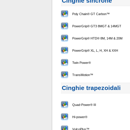
Cinghie sincrone
Poly Chain® GT Carbon™
PowerGrip® GT3 8MGT & 14MGT
PowerGrip® HTD® 8M, 14M & 20M
PowerGrip® XL, L, H, XH & XXH
Twin Power®
TransMotion™
Cinghie trapezoidali
Quad-Power® III
Hi-power®
VulcoPlus™