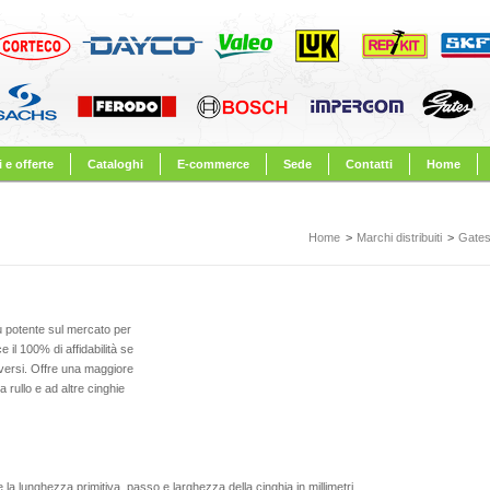
 e offerte
Cataloghi
E-commerce
Sede
Contatti
Home
Home
>
Marchi distribuiti
>
Gate
 potente sul mercato per
 il 100% di affidabilità se
diversi. Offre una maggiore
a rullo e ad altre cinghie
e la lunghezza primitiva, passo e larghezza della cinghia in millimetri.