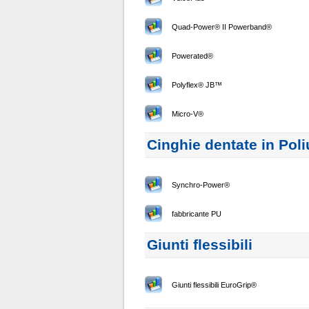
Quad-Power® II Powerband®
Powerated®
Polyflex® JB™
Micro-V®
Cinghie dentate in Pol
Synchro-Power®
fabbricante PU
Giunti flessibili
Giunti flessibili EuroGrip®