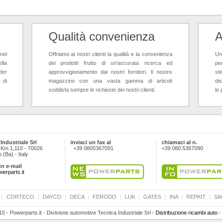
Qualità convenienza
A
nel
Offriamo ai nostri clienti la qualità e la convenienza
Un 
lla
dei prodotti frutto di un'accurata ricerca ed
pe
der
approvvigionamento dai nostri fornitori. Il nostro
st
 di
magazzino con una vasta gamma di articoli
dis
soddisfa sempre le richieste dei nostri clienti.
le 
Industriale Srl
inviaci un fax al
chiamaci al n.
 Km 1,110 - 70026
+39 0805367091
+39 080.5367090
(Ba) - Italy
un e-mail
erparts.it
|
CORTECO
|
DAYCO
|
DECA
|
FERODO
|
LUK
|
GATES
|
INA
|
REPKIT
|
SA
5 - Powerparts.it - Divisione automotive Tecnica Industriale Srl -
Distribuzione ricambi auto
-