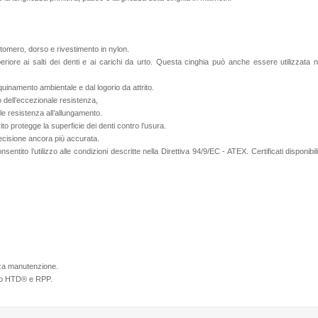
tomero, dorso e rivestimento in nylon.
periore ai salti dei denti e ai carichi da urto. Questa cinghia può anche essere utilizzata n
inquinamento ambientale e dal logorio da attrito.
eto dell’eccezionale resistenza,
ole resistenza all’allungamento.
ito protegge la superficie dei denti contro l’usura.
precisione ancora più accurata.
sentito l’utilizzo alle condizioni descritte nella Direttiva 94/9/EC - ATEX. Certificati disponibil
nza manutenzione.
tipo HTD® e RPP.