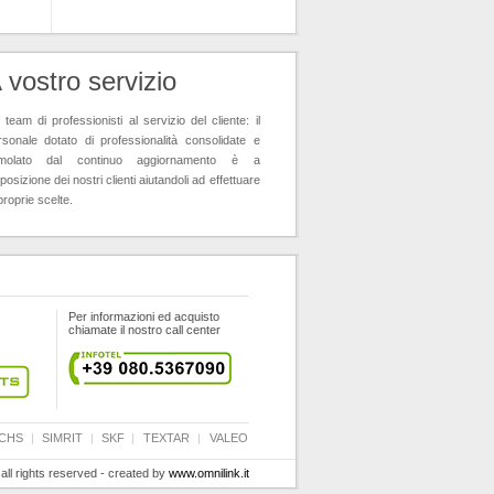
 vostro servizio
team di professionisti al servizio del cliente: il
rsonale dotato di professionalità consolidate e
imolato dal continuo aggiornamento è a
posizione dei nostri clienti aiutandoli ad effettuare
proprie scelte.
Per informazioni ed acquisto
chiamate il nostro call center
CHS
|
SIMRIT
|
SKF
|
TEXTAR
|
VALEO
 all rights reserved - created by
www.omnilink.it