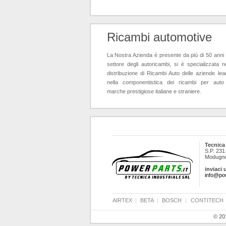
Ricambi automotive
La Nostra Azienda è presente da più di 50 anni 
settore degli autoricambi, si è specializzata ne
distribuzione di Ricambi Auto delle aziende lea
nella componentistica dei ricambi per auto
marche prestigiose italiane e straniere.
Tecnica 
S.P. 231
Modugno 
inviaci 
info@pow
AIRTEX
|
BETA
|
BOSCH
|
CONTITECH
© 201