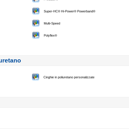
Super-HC® Hi-Power® Powerband®
Multi-Speed
Polyflex®
iuretano
Cinghie in poliuretano personalizzate