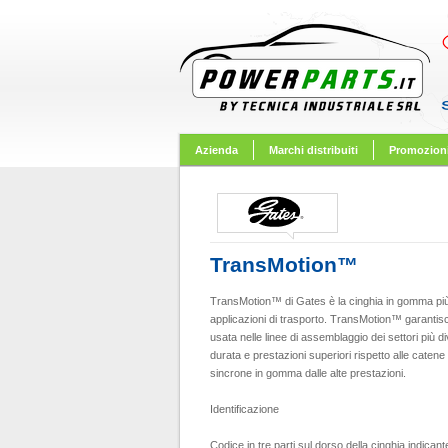
Azienda
Marchi distribuiti
Promozioni
TransMotion™
TransMotion™ di Gates è la cinghia in gomma più
applicazioni di trasporto. TransMotion™ garantisce
usata nelle linee di assemblaggio dei settori più 
durata e prestazioni superiori rispetto alle catene 
sincrone in gomma dalle alte prestazioni.
Identificazione
Codice in tre parti sul dorso della cinghia indicant