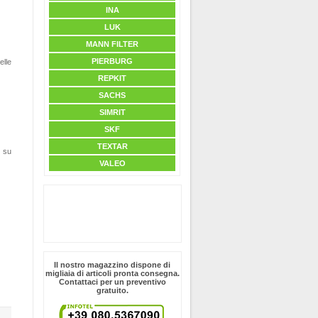
INA
LUK
MANN FILTER
PIERBURG
elle
REPKIT
SACHS
SIMRIT
SKF
TEXTAR
i su
VALEO
Il nostro magazzino dispone di
migliaia di articoli pronta consegna.
Contattaci per un preventivo
gratuito.