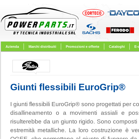
Azienda
Marchi distribuiti
Promozioni e offerte
Cataloghi
E-
Giunti flessibili EuroGrip®
I giunti flessibili EuroGrip® sono progettati per 
disallineamento o a movimenti assiali e pos
risulterebbe da un giunto rigido. Sono compost
estremità metalliche. La loro costruzione è ve
OGEE, che permettono al giunto di fungere da i