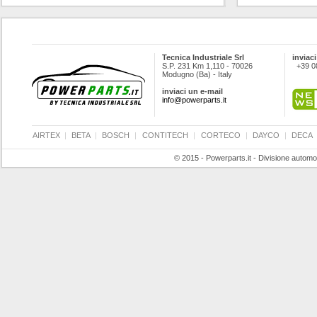
Tecnica Industriale Srl
inviaci
S.P. 231 Km 1,110 - 70026
+39 0
Modugno (Ba) - Italy
inviaci un e-mail
info@powerparts.it
AIRTEX
|
BETA
|
BOSCH
|
CONTITECH
|
CORTECO
|
DAYCO
|
DECA
© 2015 - Powerparts.it - Divisione automot