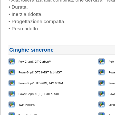
• Durata.
• Inerzia ridotta.
• Progettazione compatta.
• Peso ridotto.
Cinghie sincrone
Poly Chain® GT Carbon™
Poly
PowerGrip® GT3 8MGT & 14MGT
Powe
PowerGrip® HTD® 8M, 14M & 20M
Powe
PowerGrip® XL, L, H, XH & XXH
Powe
Twin Power®
Long