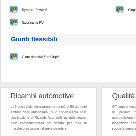
Synchro-Power®
Cingh
fabbricante PU
Giunti flessibili
Giunti flessibili EuroGrip®
Ricambi automotive
Qualità
La Nostra Azienda è presente da più di 50 anni nel
Offriamo ai nostr
settore degli autoricambi, si è specializzata nella
dei prodotti f
distribuzione di Ricambi Auto delle aziende leader
approvvigioname
nella componentistica dei ricambi per auto di
magazzino con
marche prestigiose italiane e straniere.
soddisfa sempre l