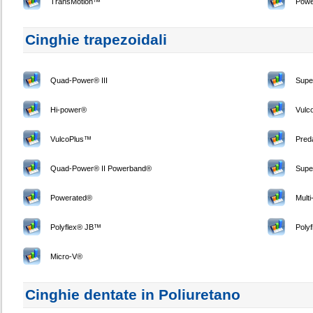
TransMotion™
Pow
Cinghie trapezoidali
Quad-Power® III
Sup
Hi-power®
Vul
VulcoPlus™
Pred
Quad-Power® II Powerband®
Supe
Powerated®
Mult
Polyflex® JB™
Poly
Micro-V®
Cinghie dentate in Poliuretano